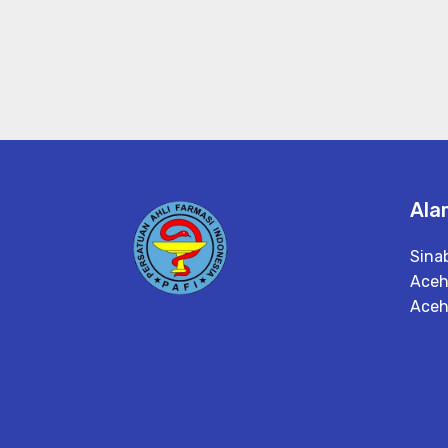
Ala
Sina
Aceh
Ace