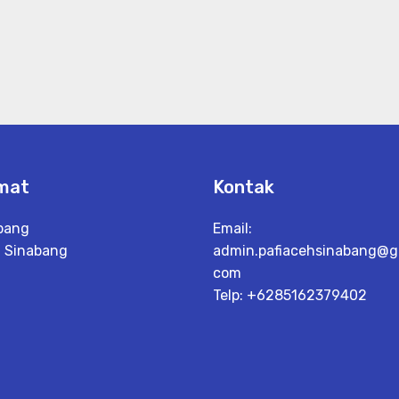
mat
Kontak
bang
Email:
 Sinabang
admin.pafiacehsinabang@g
h
com
Telp: +6285162379402