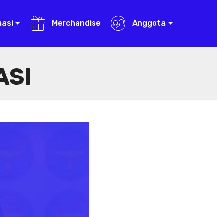
masi
Merchandise
Anggota
ASI