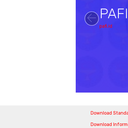
PAF
Previou
pafi.id
Download Stand
Download Informa