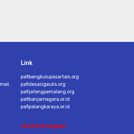
Link
pafibengkulupasartais.org
mail.
pafidesacigeulis.org
pafijatengpemalang.org
pafibanjarnegara.or.id
pafipalangkaraya.or.id
Lihat link lengkap